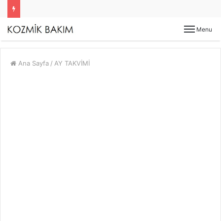
Menu
Ana Sayfa
/
AY TAKVİMİ