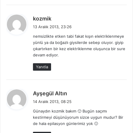
d
kozmik
e
13 Aralık 2013, 23:26
d
nemsizlikte etken tabi fakat kışın elektriklenmeye
i
yünlü ya da boğazlı giysilerde sebep oluyor. giyip
k
çıkartırken bir kez elektriklenme oluşunca bir sure
i
devam ediyor.
:
Yanıtla
d
Ayşegül Altın
e
14 Aralık 2013, 08:25
d
Günaydın kozmik bakım 🙂 Bugün saçımı
i
kestirmeyi düşünüyorum sizce uygun mudur? Bir
k
de hala epilasyon günlerimiz yok 🙂
i
: