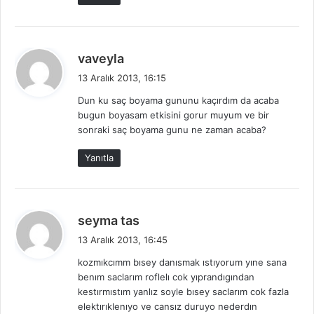
d
vaveyla
e
13 Aralık 2013, 16:15
d
Dun ku saç boyama gununu kaçırdım da acaba
i
bugun boyasam etkisini gorur muyum ve bir
k
sonraki saç boyama gunu ne zaman acaba?
i
:
Yanıtla
d
seyma tas
e
13 Aralık 2013, 16:45
d
kozmıkcımm bısey danısmak ıstıyorum yıne sana
i
benım saclarım roflelı cok yıprandıgından
k
kestırmıstım yanlız soyle bısey saclarım cok fazla
i
elektırıklenıyo ve cansız duruyo nederdın
: