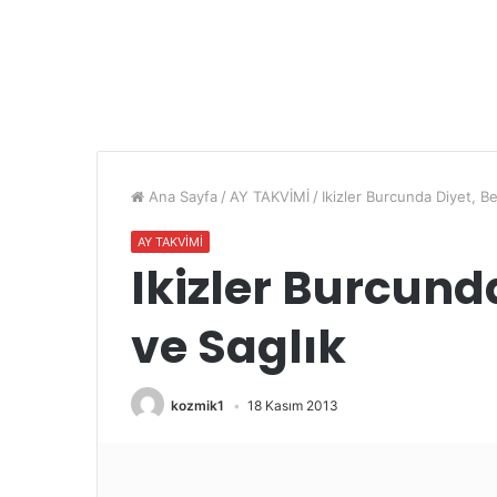
Ana Sayfa
/
AY TAKVİMİ
/
Ikizler Burcunda Diyet, B
AY TAKVİMİ
Ikizler Burcund
ve Saglık
kozmik1
18 Kasım 2013