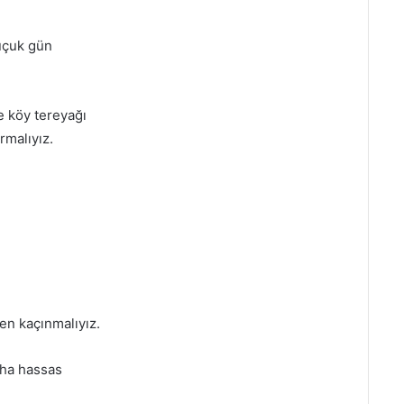
buçuk gün
e köy tereyağı
rmalıyız.
en kaçınmalıyız.
aha hassas