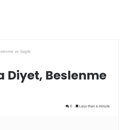
eslenme ve Saglık
a Diyet, Beslenme
0
Less than a minute