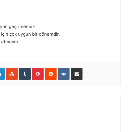
asyon geçirmemek
 için çok uygun bir dönemdir.
l etmeyin.
gle+
LinkedIn
StumbleUpon
Tumblr
Pinterest
Reddit
VKontakte
E-Posta ile paylaş