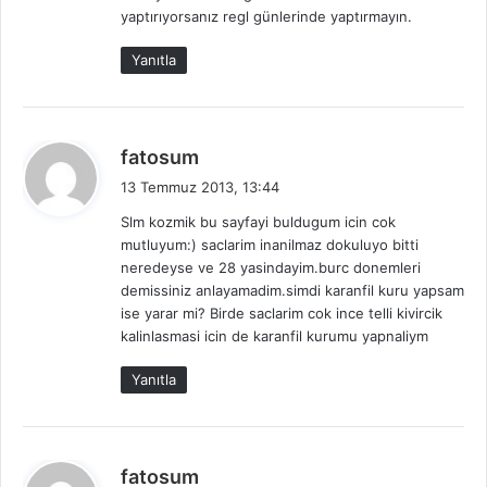
yaptırıyorsanız regl günlerinde yaptırmayın.
Yanıtla
d
fatosum
e
13 Temmuz 2013, 13:44
d
Slm kozmik bu sayfayi buldugum icin cok
i
mutluyum:) saclarim inanilmaz dokuluyo bitti
k
neredeyse ve 28 yasindayim.burc donemleri
i
demissiniz anlayamadim.simdi karanfil kuru yapsam
:
ise yarar mi? Birde saclarim cok ince telli kivircik
kalinlasmasi icin de karanfil kurumu yapnaliym
Yanıtla
d
fatosum