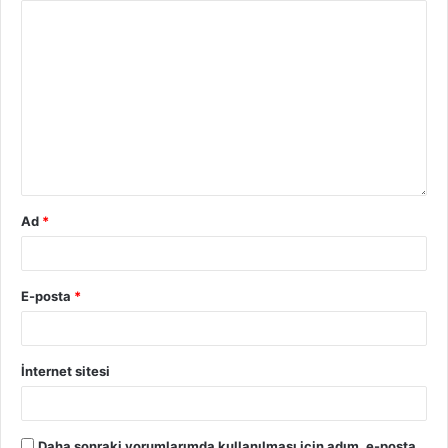
Ad
*
E-posta
*
İnternet sitesi
Daha sonraki yorumlarımda kullanılması için adım, e-posta