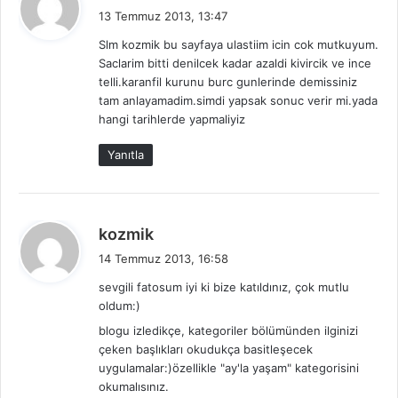
e
13 Temmuz 2013, 13:47
d
Slm kozmik bu sayfaya ulastiim icin cok mutkuyum.
i
Saclarim bitti denilcek kadar azaldi kivircik ve ince
k
telli.karanfil kurunu burc gunlerinde demissiniz
i
tam anlayamadim.simdi yapsak sonuc verir mi.yada
:
hangi tarihlerde yapmaliyiz
Yanıtla
d
kozmik
e
14 Temmuz 2013, 16:58
d
sevgili fatosum iyi ki bize katıldınız, çok mutlu
i
oldum:)
k
blogu izledikçe, kategoriler bölümünden ilginizi
i
çeken başlıkları okudukça basitleşecek
:
uygulamalar:)özellikle "ay'la yaşam" kategorisini
okumalısınız.