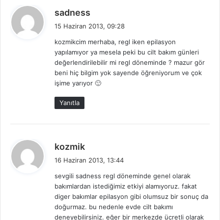
d
sadness
e
15 Haziran 2013, 09:28
d
kozmikcim merhaba, regl iken epilasyon
i
yapılamıyor ya mesela peki bu cilt bakım günleri
k
değerlendirilebilir mi regl döneminde ? mazur gör
i
beni hiç bilgim yok sayende öğreniyorum ve çok
:
işime yarıyor 🙂
Yanıtla
d
kozmik
e
16 Haziran 2013, 13:44
d
sevgili sadness regl döneminde genel olarak
i
bakımlardan istediğimiz etkiyi alamıyoruz. fakat
k
diger bakımlar epilasyon gibi olumsuz bir sonuç da
i
doğurmaz. bu nedenle evde cilt bakımı
:
deneyebilirsiniz. eğer bir merkezde ücretli olarak