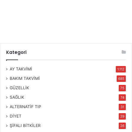
Kategori
AY TAKVİMİ
1.112
BAKIM TAKVİMİ
685
GÜZELLİK
75
SAĞLIK
74
ALTERNATİF TIP
31
DİYET
29
ŞİFALI BİTKİLER
26