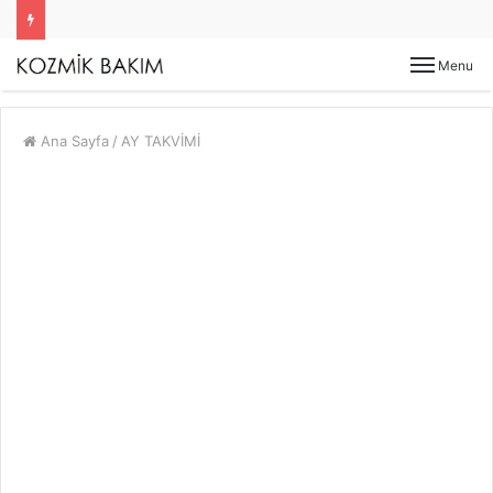
Menu
Ana Sayfa
/
AY TAKVİMİ