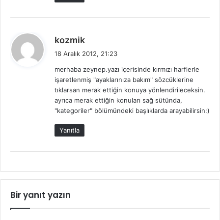
d
kozmik
e
18 Aralık 2012, 21:23
d
merhaba zeynep.yazı içerisinde kırmızı harflerle
i
işaretlenmiş "ayaklarınıza bakım" sözcüklerine
k
tıklarsan merak ettiğin konuya yönlendirileceksin.
i
ayrıca merak ettiğin konuları sağ sütünda,
:
"kategoriler" bölümündeki başlıklarda arayabilirsin:)
Yanıtla
Bir yanıt yazın