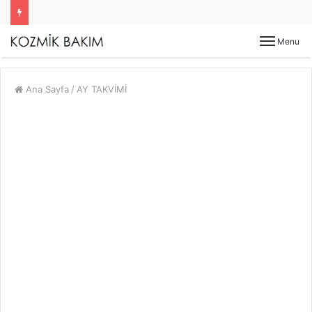
Menu
Ana Sayfa
/
AY TAKVİMİ