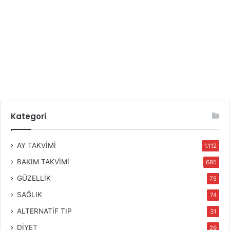
Kategori
AY TAKVİMİ
1.112
BAKIM TAKVİMİ
685
GÜZELLİK
75
SAĞLIK
74
ALTERNATİF TIP
31
DİYET
29