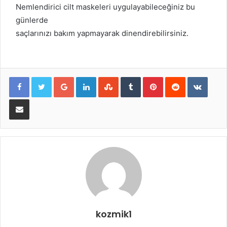
Nemlendirici cilt maskeleri uygulayabileceğiniz bu
günlerde
saçlarınızı bakım yapmayarak dinendirebilirsiniz.
Google+
LinkedIn
StumbleUpon
Tumblr
Pinterest
Reddit
VKont
E-Posta ile paylaş
kozmik1