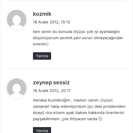
d
kozmik
e
18 Aralık 2012, 15:12
d
ben senin bu konuda ölçüyü çok iyi ayarladığını
i
düşünüyorum sevimli.yani sorun olmayacağından
k
eminim:)
i
:
Yanıtla
d
zeynep sessiz
e
18 Aralık 2012, 20:17
d
meraba kozmikciğim , naslsın canım :))uzun
i
zamandır takip edemiyordum [pc deki problemden
k
doayı] rica etsem ayak bakımı hakkında önerilerini
i
payşabilirmisin ,çok ihtiyacım varda 🙁
:
Yanıtla