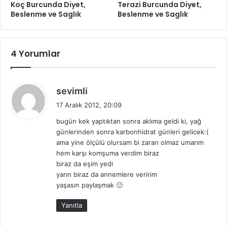
Koç Burcunda Diyet,
Terazi Burcunda Diyet,
Beslenme ve Saglık
Beslenme ve Saglık
4 Yorumlar
d
sevimli
e
17 Aralık 2012, 20:09
d
bugün kek yaptıktan sonra aklıma geldi ki, yağ
i
günlerinden sonra karbonhidrat günleri gelicek:(
k
ama yine ölçülü olursam bi zararı olmaz umarım
i
hem karşı komşuma verdim biraz
:
biraz da eşim yedi
yarın biraz da annemlere veririm
yaşasın paylaşmak 🙂
Yanıtla