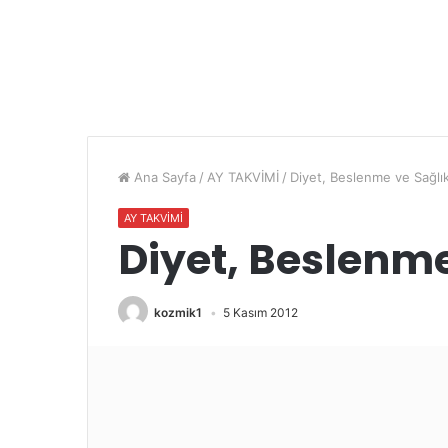
Ana Sayfa
/
AY TAKVİMİ
/
Diyet, Beslenme ve Sağlı
AY TAKVİMİ
Diyet, Beslenme
kozmik1
5 Kasım 2012