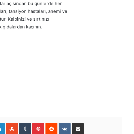
nular açısından bu günlerde her
arı, tansiyon hastaları, anemi ve
r. Kalbinizi ve sırtınızı
 gıdalardan kaçının.
gle+
LinkedIn
StumbleUpon
Tumblr
Pinterest
Reddit
VKontakte
E-Posta ile paylaş