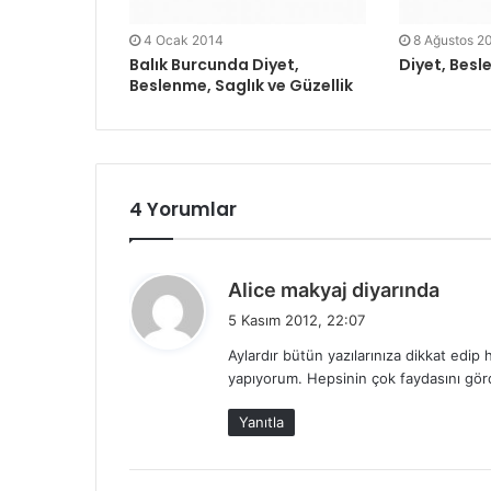
4 Ocak 2014
8 Ağustos 2
Balık Burcunda Diyet,
Diyet, Besl
Beslenme, Saglık ve Güzellik
4 Yorumlar
d
Alice makyaj diyarında
e
5 Kasım 2012, 22:07
d
Aylardır bütün yazılarınıza dikkat ed
i
yapıyorum. Hepsinin çok faydasını g
k
i
Yanıtla
: