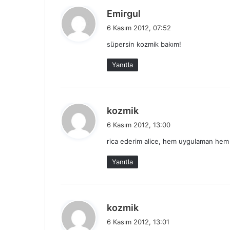
d
Emirgul
e
6 Kasım 2012, 07:52
d
süpersin kozmik bakım!
i
k
Yanıtla
i
:
d
kozmik
e
6 Kasım 2012, 13:00
d
rica ederim alice, hem uygulaman hem 
i
k
Yanıtla
i
:
d
kozmik
e
6 Kasım 2012, 13:01
d