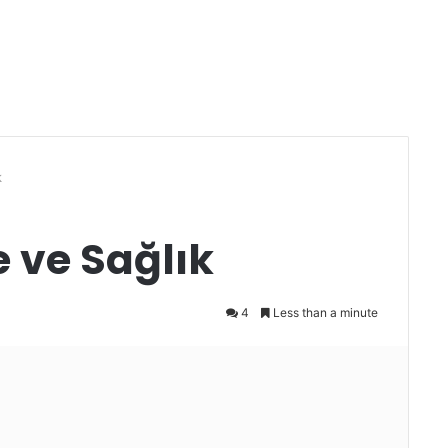
k
 ve Sağlık
4
Less than a minute