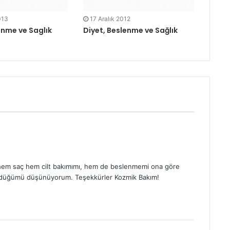
013
17 Aralık 2012
enme ve Saglık
Diyet, Beslenme ve Sağlık
ip hem saç hem cilt bakımımı, hem de beslenmemi ona göre
ördüğümü düşünüyorum. Teşekkürler Kozmik Bakım!