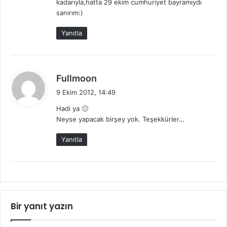
kadarıyla,hatta 29 ekim cumhuriyet bayramıydı
k
sanırım:)
i
:
Yanıtla
d
Fullmoon
e
9 Ekim 2012, 14:49
d
Hadi ya 🙁
i
Neyse yapacak birşey yok. Teşekkürler…
k
i
Yanıtla
:
Bir yanıt yazın