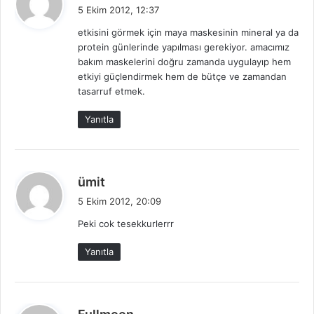
e
5 Ekim 2012, 12:37
d
etkisini görmek için maya maskesinin mineral ya da
i
protein günlerinde yapılması gerekiyor. amacımız
k
bakım maskelerini doğru zamanda uygulayıp hem
i
etkiyi güçlendirmek hem de bütçe ve zamandan
:
tasarruf etmek.
Yanıtla
d
ümit
e
5 Ekim 2012, 20:09
d
Peki cok tesekkurlerrr
i
k
Yanıtla
i
:
d