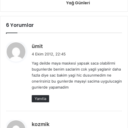
Yağ Günleri
6 Yorumlar
d
ümit
e
4 Ekim 2012, 22:45
d
Yag deilde maya maskesi yapsak saca olabilirmi
i
bugunlerde benim saclarim cok yagli yaglanir daha
k
fazla diye sac bakim yagi hic dusunmedim ne
i
onerirsiniz bu gunlerde mayayi sacima uygulucagin
:
gunlerde yapamadim
Yanıtla
d
kozmik