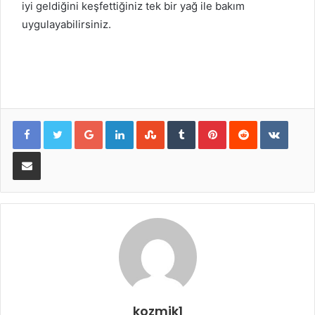
iyi geldiğini keşfettiğiniz tek bir yağ ile bakım
uygulayabilirsiniz.
Google+
LinkedIn
StumbleUpon
Tumblr
Pinterest
Reddit
VKont
E-Posta ile paylaş
kozmik1