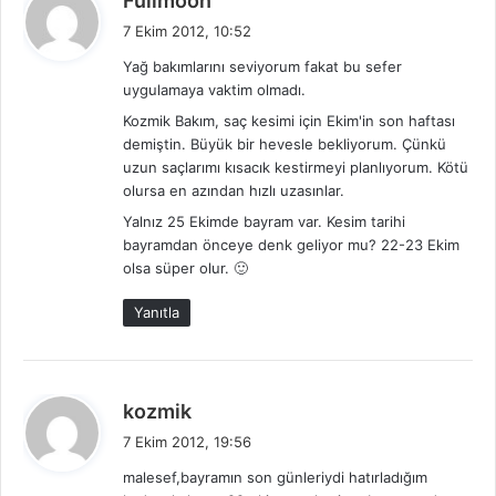
Fullmoon
e
7 Ekim 2012, 10:52
d
Yağ bakımlarını seviyorum fakat bu sefer
i
uygulamaya vaktim olmadı.
k
Kozmik Bakım, saç kesimi için Ekim'in son haftası
i
demiştin. Büyük bir hevesle bekliyorum. Çünkü
:
uzun saçlarımı kısacık kestirmeyi planlıyorum. Kötü
olursa en azından hızlı uzasınlar.
Yalnız 25 Ekimde bayram var. Kesim tarihi
bayramdan önceye denk geliyor mu? 22-23 Ekim
olsa süper olur. 🙂
Yanıtla
d
kozmik
e
7 Ekim 2012, 19:56
d
malesef,bayramın son günleriydi hatırladığım
i