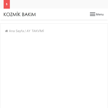
Menu
Ana Sayfa
/
AY TAKVİMİ