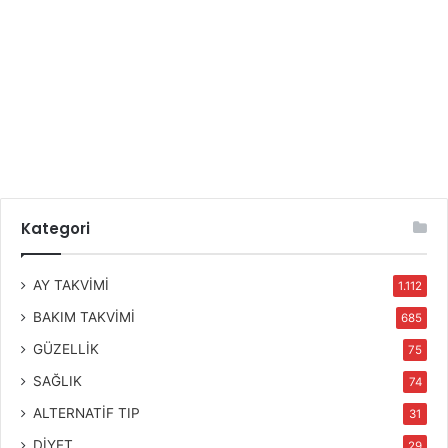
Kategori
AY TAKVİMİ
1.112
BAKIM TAKVİMİ
685
GÜZELLİK
75
SAĞLIK
74
ALTERNATİF TIP
31
DİYET
29