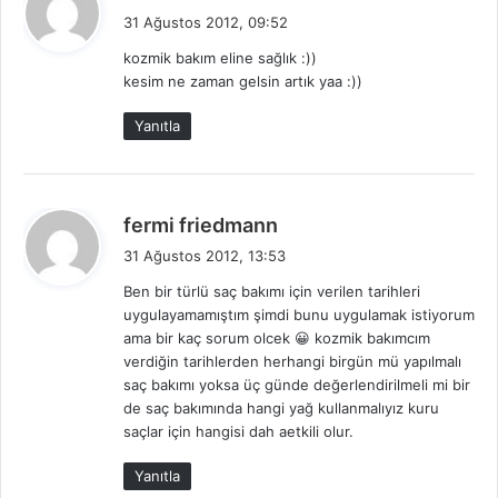
e
31 Ağustos 2012, 09:52
d
kozmik bakım eline sağlık :))
i
kesim ne zaman gelsin artık yaa :))
k
i
Yanıtla
:
d
fermi friedmann
e
31 Ağustos 2012, 13:53
d
Ben bir türlü saç bakımı için verilen tarihleri
i
uygulayamamıştım şimdi bunu uygulamak istiyorum
k
ama bir kaç sorum olcek 😀 kozmik bakımcım
i
verdiğin tarihlerden herhangi birgün mü yapılmalı
:
saç bakımı yoksa üç günde değerlendirilmeli mi bir
de saç bakımında hangi yağ kullanmalıyız kuru
saçlar için hangisi dah aetkili olur.
Yanıtla