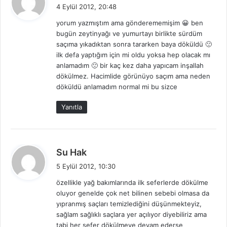
e
4 Eylül 2012, 20:48
d
yorum yazmıştım ama gönderememişim 😀 ben
i
bugün zeytinyağı ve yumurtayı birlikte sürdüm
k
saçıma yıkadıktan sonra tararken baya döküldü 🙁
i
ilk defa yaptığım için mi oldu yoksa hep olacak mı
:
anlamadım 🙁 bir kaç kez daha yapıcam inşallah
dökülmez. Hacimlide görünüyo saçım ama neden
döküldü anlamadım normal mi bu sizce
Yanıtla
d
Su Hak
e
5 Eylül 2012, 10:30
d
özellikle yağ bakımlarında ilk seferlerde dökülme
i
oluyor genelde çok net bilinen sebebi olmasa da
k
yıpranmış saçları temizlediğini düşünmekteyiz,
i
sağlam sağlıklı saçlara yer açılıyor diyebiliriz ama
:
tabi her sefer dökülmeye devam ederse