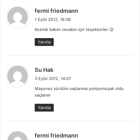
d
fermi friedmann
e
1 Eylül 2012, 16:08
d
Kozmik bakım cevabın için teşekkürler 😉
i
k
Yanıtla
i
:
d
Su Hak
e
3 Eylül 2012, 14:07
d
Mayonez sürdüm saçlarıma yumyumuşak oldu
i
saçlarım
k
i
Yanıtla
:
d
fermi friedmann