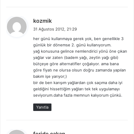
d
kozmik
e
31 Ağustos 2012, 21:29
d
her günü kullanmaya gerek yok, ben genellikle 3
i
günlük bir dönemse 2. günü kullanıyorum.
k
yağ konusuna gelince nemlendirici yönü öne çıkan
i
yağlar var zaten (badem yağı, zeytin yağı gibi)
:
bütçeye göre alternatifler çoğalıyor. ama bana
göre fiyatı ne olursa olsun doğru zamanda yapılan
bakım işe yarıyor;)
bir de ben karışım yağlardan çok saçıma daha iyi
geldiğini hissettiğim yağları tek tek uygulamayı
seviyorum.daha fazla memnun kalıyorum çünkü.
Yanıtla
d
feride çakan