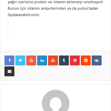
yağın içerisine protein ve vitamin eklemeyi unutmayın!
Bunun için vitamin ampullerinden ya da yumurtadan
faydalanabilirsiniz.
.
.
.
Google+
LinkedIn
StumbleUpon
Tumblr
Pinterest
Reddit
VKont
E-Posta ile paylaş