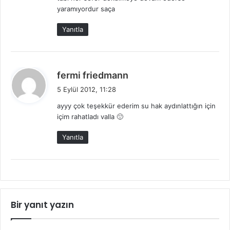
yaramıyordur saça
Yanıtla
d
fermi friedmann
e
5 Eylül 2012, 11:28
d
ayyy çok teşekkür ederim su hak aydınlattığın için
i
içim rahatladı valla 🙂
k
i
Yanıtla
:
Bir yanıt yazın