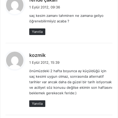
e
1 Eylül 2012, 09:36
d
saç kesim zamanı tahminen ne zamana geliyo
i
öğrenebilirmiiyiz acaba ?
k
i
Yanıtla
:
d
kozmik
e
1 Eylül 2012, 15:39
d
önümüzdeki 2 hafta boyunca ay küçüldüğü için
i
saç kesimi uygun olmaz, sonrasında alternatif
k
tarihler var ancak daha da güzel bir tarih istiyorsak
i
ve aciliyet söz konusu değilse ekimin son haftasını
:
beklemek gerekecek feride:)
Yanıtla