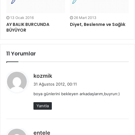
13 Ocak 2016
26 Mart 2013
AY BALIK BURCUNDA
Diyet, Beslenme ve Sağlık
BÜYÜYOR
11 Yorumlar
d
kozmik
e
31 Ağustos 2012, 00:11
d
boya günlerini bekleyen arkadaşlarım,buyrun:)
i
k
Yanıtla
i
:
d
entele