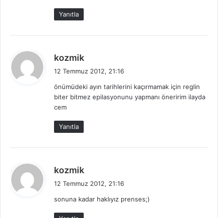
k
Yanıtla
i
:
d
kozmik
e
12 Temmuz 2012, 21:16
d
önümüdeki ayın tarihlerini kaçırmamak için reglin
i
biter bitmez epilasyonunu yapmanı öneririm ilayda
k
cem
i
:
Yanıtla
d
kozmik
e
12 Temmuz 2012, 21:16
d
sonuna kadar haklıyız prenses;)
i
k