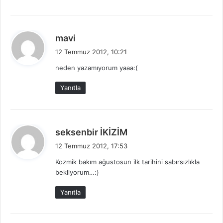
d
mavi
e
12 Temmuz 2012, 10:21
d
neden yazamıyorum yaaa:(
i
k
Yanıtla
i
:
d
seksenbir İKİZİM
e
12 Temmuz 2012, 17:53
d
Kozmik bakım ağustosun ilk tarihini sabırsızlıkla
i
bekliyorum…:)
k
i
Yanıtla
: