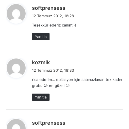
d
softprensess
e
12 Temmuz 2012, 18:28
d
Teşekkür ederiz canım:))
i
k
Yanıtla
i
:
d
kozmik
e
12 Temmuz 2012, 18:33
d
rica ederim… epilasyon için sabırsızlanan tek kadın
i
grubu 😉 ne güzel 🙂
k
i
Yanıtla
:
d
softprensess
e