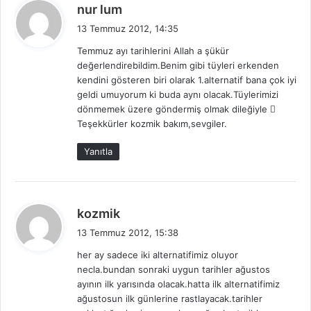
d
nur lum
e
13 Temmuz 2012, 14:35
d
Temmuz ayı tarihlerini Allah a şükür
i
değerlendirebildim.Benim gibi tüyleri erkenden
k
kendini gösteren biri olarak 1.alternatif bana çok iyi
i
geldi umuyorum ki buda aynı olacak.Tüylerimizi
:
dönmemek üzere göndermiş olmak dileğiyle 
Teşekkürler kozmik bakım,sevgiler.
Yanıtla
d
kozmik
e
13 Temmuz 2012, 15:38
d
her ay sadece iki alternatifimiz oluyor
i
necla.bundan sonraki uygun tarihler ağustos
k
ayının ilk yarısında olacak.hatta ilk alternatifimiz
i
ağustosun ilk günlerine rastlayacak.tarihler
: