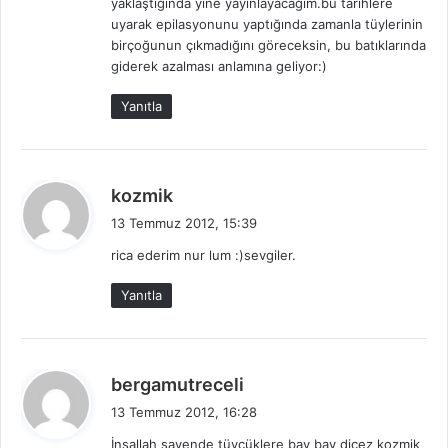
yaklaştığında yine yayınlayacağım.bu tarihlere
uyarak epilasyonunu yaptığında zamanla tüylerinin
birçoğunun çıkmadığını göreceksin, bu batıklarında
giderek azalması anlamına geliyor:)
Yanıtla
d
kozmik
e
13 Temmuz 2012, 15:39
d
rica ederim nur lum :)sevgiler.
i
k
Yanıtla
i
:
d
bergamutreceli
e
13 Temmuz 2012, 16:28
d
İnşallah sayende tüycüklere bay bay dicez kozmik