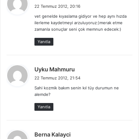
e
22 Temmuz 2012, 20:16
d
vet genelde kıyaslama gidiyor ve hep aynı hızda
i
ilerleme kaydetmeyi arzuluyoruz:)merak etme
k
zamanla sonuçlar seni çok memnun edecek:)
i
:
Yanıtla
d
Uyku Mahmuru
e
22 Temmuz 2012, 21:54
d
Sahi kozmik bakım senin kıl tüy durumun ne
i
alemde?
k
i
Yanıtla
:
d
Berna Kalayci