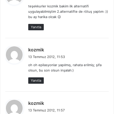
d
teşekkurler kozmik bakim ilk alternatifi
i
uygulayabilmiştim 2.alternatifte de rötuş yaptım :))
k
bu ay harika olcak 😉
i
:
Yanıtla
d
kozmik
e
13 Temmuz 2012, 11:53
d
oh oh epilasyonlar yapılmış, rahata erilmiş; şifa
i
olsun, bu son olsun inşalah:)
k
i
Yanıtla
:
d
kozmik
e
13 Temmuz 2012, 11:57
d