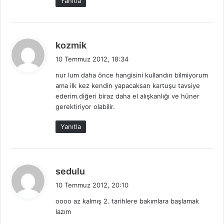
Yanıtla
d
kozmik
e
10 Temmuz 2012, 18:34
d
nur lum daha önce hangisini kullandın bilmiyorum
i
ama ilk kez kendin yapacaksan kartuşu tavsiye
k
ederim.diğeri biraz daha el alışkanlığı ve hüner
i
gerektiriyor olabilir.
:
Yanıtla
d
sedulu
e
10 Temmuz 2012, 20:10
d
oooo az kalmış 2. tarihlere bakımlara başlamak
i
lazım
k