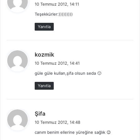
e
10 Temmuz 2012, 14:11
d
Teşekkürler:)))))))))
i
k
Yanıtla
i
:
d
kozmik
e
10 Temmuz 2012, 14:41
d
güle güle kullan,şifa olsun seda 🙂
i
k
Yanıtla
i
:
d
Şifa
e
10 Temmuz 2012, 14:48
d
canım benim ellerine yüreğine sağlık 😉
i