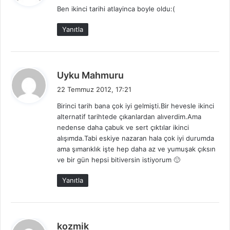
Ben ikinci tarihi atlayinca boyle oldu:(
i
k
Yanıtla
i
:
d
Uyku Mahmuru
e
22 Temmuz 2012, 17:21
d
Birinci tarih bana çok iyi gelmişti.Bir hevesle ikinci
i
alternatif tarihtede çıkanlardan alıverdim.Ama
k
nedense daha çabuk ve sert çıktılar ikinci
i
alışımda.Tabi eskiye nazaran hala çok iyi durumda
:
ama şımarıklık işte hep daha az ve yumuşak çıksın
ve bir gün hepsi bitiversin istiyorum 🙂
Yanıtla
d
kozmik