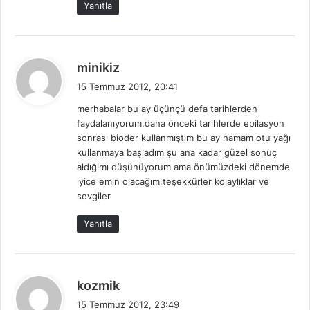
:
Yanıtla
d
minikiz
e
15 Temmuz 2012, 20:41
d
merhabalar bu ay üçünçü defa tarihlerden
i
faydalanıyorum.daha önceki tarihlerde epilasyon
k
sonrası bioder kullanmıştım bu ay hamam otu yağı
i
kullanmaya başladım şu ana kadar güzel sonuç
:
aldığımı düşünüyorum ama önümüzdeki dönemde
iyice emin olacağım.teşekkürler kolaylıklar ve
sevgiler
Yanıtla
d
kozmik
e
15 Temmuz 2012, 23:49