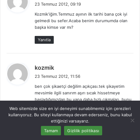
e
23 Temmuz 2012, 09:19
d
Kozmik'iğim.Temmuz ayının ilk tarihi bana çok iyi
i
gelmedi bu sefer.Acaba benim durumumda olan
k
başka kimse var mı?
i
:
Yanıtla
d
kozmik
e
23 Temmuz 2012, 11:56
d
ben çok şikaetçi değilim açıkçası.tek şikayetim
i
mevsimle ilgili sanırım aşırı sıcak hissetmeye
k
başladığımızdan bu yana daha hızlı çıkmaları. bunu
i
farkeden birkaç kişiden daha mail aldım.
Web sitemizde size en iyi deneyimi sunabilmemiz için çerezleri
:
kullanıyoruz. Bu siteyi kullanmaya devam ederseniz, bunu kabul
Yanıtla
ettiğinizi varsayarız.
Tamam
Gizlilik politikası