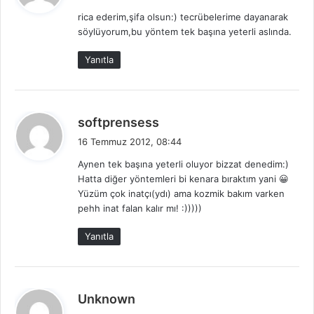
d
rica ederim,şifa olsun:) tecrübelerime dayanarak
i
söylüyorum,bu yöntem tek başına yeterli aslında.
k
i
Yanıtla
:
d
softprensess
e
16 Temmuz 2012, 08:44
d
Aynen tek başına yeterli oluyor bizzat denedim:)
i
Hatta diğer yöntemleri bi kenara bıraktım yani 😀
k
Yüzüm çok inatçı(ydı) ama kozmik bakım varken
i
pehh inat falan kalır mı! :)))))
:
Yanıtla
d
Unknown
e