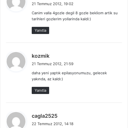
e
21 Temmuz 2012, 19:02
d
Canim valla 4gozle degil 8 gozle bekliom artik su
i
tarihleri gozlerim yollarinda kaldi:)
k
i
Yanıtla
:
d
kozmik
e
21 Temmuz 2012, 21:59
d
daha yeni yaptık epilasyonumuzu, gelecek
i
yakında, az kaldı:)
k
i
Yanıtla
:
d
cagla2525
e
22 Temmuz 2012, 14:18
d