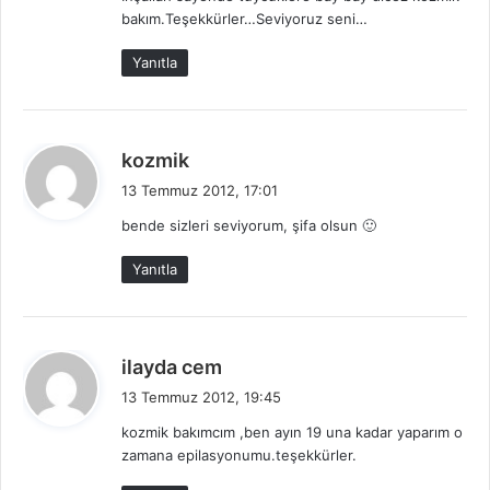
i
bakım.Teşekkürler…Seviyoruz seni…
k
i
Yanıtla
:
d
kozmik
e
13 Temmuz 2012, 17:01
d
bende sizleri seviyorum, şifa olsun 🙂
i
k
Yanıtla
i
:
d
ilayda cem
e
13 Temmuz 2012, 19:45
d
kozmik bakımcım ,ben ayın 19 una kadar yaparım o
i
zamana epilasyonumu.teşekkürler.
k
i