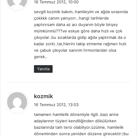
16 Temmuz 2012, 10:00
d
sevgili kozmik bakım..hamileyim ve ağda sırasında
i
çokkkk canım yanıyorr…hangi tarihlerde
k
yaptırırsam daha az acı duyarım böyle birşey
i
mümkünmü???ve eskye göre daha hızlı ve çok
:
çıkıyolar..bu sıcaklarda gidip ağda yaptırmak da o
kadar zorki..tar,hlerini takip etmeme rağmen hızlı
ve çabuk çıkıyolar sanırım hrmonlardan olsa
gerek..
Yanıtla
d
kozmik
e
16 Temmuz 2012, 13:03
d
tamamen hamilelik dönemiyle ilgili..bazı anne
i
adaylarının tüyleri kendiliğinden dökülürken
k
bazılarında tam tersi olabiliyor.üzülme, hamilelik
i
döneminden sonra yeniden düzene girecektir:)bu