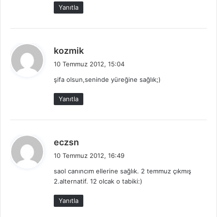
k
Yanıtla
i
:
d
kozmik
e
10 Temmuz 2012, 15:04
d
şifa olsun,seninde yüreğine sağlık;)
i
k
Yanıtla
i
:
d
eczsn
e
10 Temmuz 2012, 16:49
d
saol canıncım ellerine sağlık. 2 temmuz çıkmış
i
2.alternatif. 12 olcak o tabiki:)
k
i
Yanıtla
: