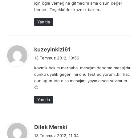
için öğle yemeğine gitmedim ama olsun değer
k
bence…Teşekkürler kozmik bakım..
i
:
Yanıtla
d
kuzeyinkizi61
e
13 Temmuz 2012, 10:56
d
kozmik bakım merhaba..mesajım deneme mesajıdır
i
cunkü üyelik geçerli mi onu test edıyorum..bır kac
k
gunlugunude olsa mesajımı yayınlarsan sevınırım
i
😉
:
Yanıtla
d
Dilek Meraki
e
13 Temmuz 2012, 11:34