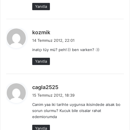
Yanıtla
d
kozmik
e
14 Temmuz 2012, 22:01
d
inatçı tüy mü? peh!:)) ben varken? :))
i
k
Yanıtla
i
:
d
cagla2525
e
15 Temmuz 2012, 18:39
d
Canim yaa iki tarihte uygunsa ikisindede alsak bo
i
sorun olurmu? Kucuk bile olsalar rahat
k
edemiorumda
i
:
Yanıtla