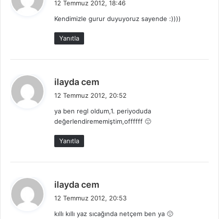
12 Temmuz 2012, 18:46
d
Kendimizle gurur duyuyoruz sayende :))))
i
k
Yanıtla
i
:
d
ilayda cem
e
12 Temmuz 2012, 20:52
d
ya ben regl oldum,1. periyoduda
i
değerlendirememiştim,offffff 🙁
k
i
Yanıtla
:
d
ilayda cem
e
12 Temmuz 2012, 20:53
d
kıllı kıllı yaz sıcağında netçem ben ya 🙁
i