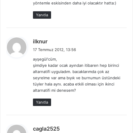
:
yöntemle eskisinden daha iyi olacaktır hatta:)
Yanıtla
d
ilknur
e
17 Temmuz 2012, 13:56
d
ayşegül'cüm,
i
şimdiye kadar ocak ayından itibaren hep birinci
k
altarnatifi uyguladım. bacaklarımda çok az
i
seyrelme var ama bıyık ve burnumun üstündeki
:
tüyler hala aynı. acaba etkili olması için ikinci
altarnatifi mi denesem?
Yanıtla
d
cagla2525