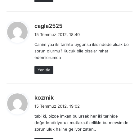
d
cagla2525
e
15 Temmuz 2012, 18:40
d
Canim yaa iki tarihte uygunsa ikisindede alsak bo
i
sorun olurmu? Kucuk bile olsalar rahat
k
edemiorumda
i
:
Yanıtla
d
kozmik
e
15 Temmuz 2012, 19:02
d
tabi ki, bizde imkan bulursak her iki tarihide
i
değerlendiriyoruz mutlaka.özellikle bu mevsimde
k
zorunluluk haline geliyor zaten..
i