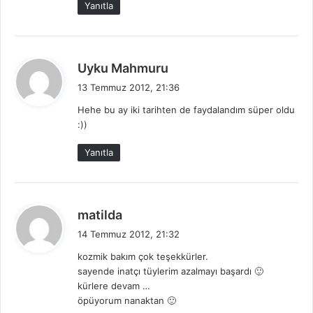
Yanıtla
:
d
Uyku Mahmuru
e
13 Temmuz 2012, 21:36
d
Hehe bu ay iki tarihten de faydalandım süper oldu
i
:))
k
i
Yanıtla
:
d
matilda
e
14 Temmuz 2012, 21:32
d
kozmik bakım çok teşekkürler.
i
sayende inatçı tüylerim azalmayı başardı 🙂
k
kürlere devam …
i
öpüyorum nanaktan 🙂
: