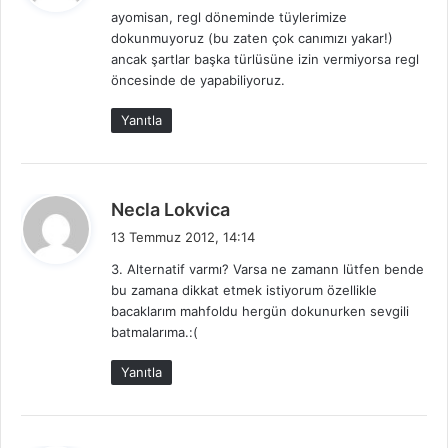
ayomisan, regl döneminde tüylerimize
i
dokunmuyoruz (bu zaten çok canımızı yakar!)
k
ancak şartlar başka türlüsüne izin vermiyorsa regl
i
öncesinde de yapabiliyoruz.
:
Yanıtla
d
Necla Lokvica
e
13 Temmuz 2012, 14:14
d
3. Alternatif varmı? Varsa ne zamann lütfen bende
i
bu zamana dikkat etmek istiyorum özellikle
k
bacaklarım mahfoldu hergün dokunurken sevgili
i
batmalarıma.:(
:
Yanıtla