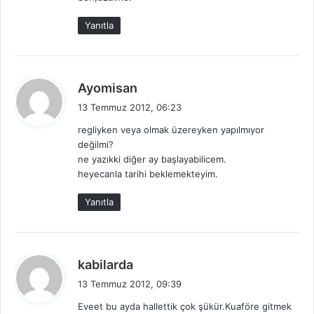
:
Yanıtla
d
Ayomisan
e
13 Temmuz 2012, 06:23
d
regliyken veya olmak üzereyken yapılmıyor
i
değilmi?
k
ne yazıkki diğer ay başlayabilicem.
i
heyecanla tarihi beklemekteyim.
:
Yanıtla
d
kabilarda
e
13 Temmuz 2012, 09:39
d
Eveet bu ayda hallettik çok şükür.Kuaföre gitmek
i