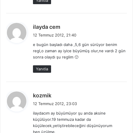
Yanıtla
i
:
d
ilayda cem
e
12 Temmuz 2012, 21:40
d
e bugün başladı daha ,5,6 gün sürüyor benim
i
regl,o zaman ay iyice büyümüş olur,ne vardı 2 gün
k
sonra olaydı şu reglim 🙁
i
:
Yanıtla
d
kozmik
e
12 Temmuz 2012, 23:03
d
ilaydacım ay büyümüyor şu anda aksine
i
küçülüyor.19 temmuza kadar da
k
küçülecek,yetiştirebileceğini düşünüyorum
i
ben,üzülme.