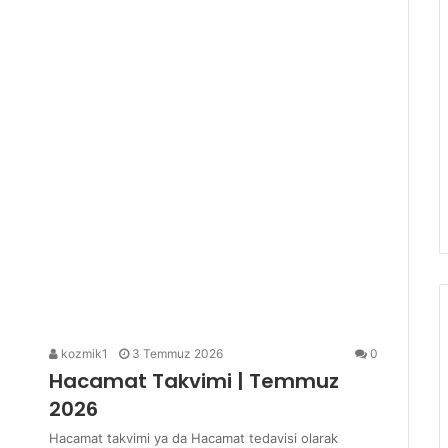
kozmik1
3 Temmuz 2026
0
Hacamat Takvimi | Temmuz
2026
Hacamat takvimi ya da Hacamat tedavisi olarak