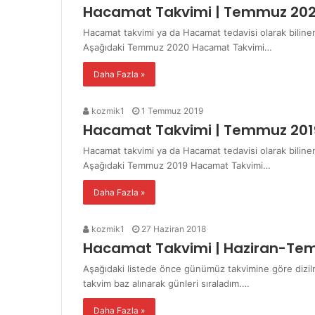
Hacamat Takvimi | Temmuz 20
Hacamat takvimi ya da Hacamat tedavisi olarak biline
Aşağıdaki Temmuz 2020 Hacamat Takvimi…
Daha Fazla »
kozmik1
1 Temmuz 2019
Hacamat Takvimi | Temmuz 201
Hacamat takvimi ya da Hacamat tedavisi olarak biline
Aşağıdaki Temmuz 2019 Hacamat Takvimi…
Daha Fazla »
kozmik1
27 Haziran 2018
Hacamat Takvimi | Haziran-Te
Aşağıdaki listede önce günümüz takvimine göre dizilm
takvim baz alınarak günleri sıraladım.…
Daha Fazla »