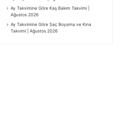
Ay Takvimine Göre Kaş Bakım Takvimi |
Ağustos 2026
Ay Takvimine Göre Saç Boyama ve Kına
Takvimi | Ağustos 2026