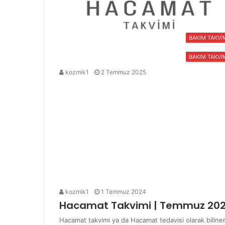
BAKIM TAKVİ
BAKIM TAKVİ
kozmik1
2 Temmuz 2025
kozmik1
1 Temmuz 2024
Hacamat Takvimi | Temmuz 20
Hacamat takvimi ya da Hacamat tedavisi olarak bilinen