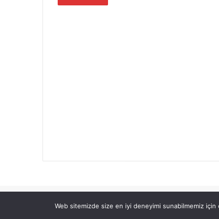
© Copyright 2026, All Rights Reserved |
Jannah Them
Web sitemizde size en iyi deneyimi sunabilmemiz için ç