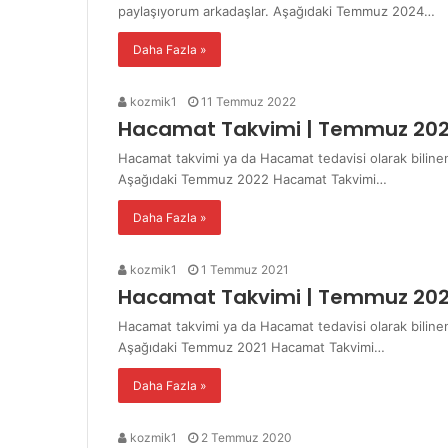
paylaşıyorum arkadaşlar. Aşağıdaki Temmuz 2024…
Daha Fazla »
kozmik1
11 Temmuz 2022
Hacamat Takvimi | Temmuz 20
Hacamat takvimi ya da Hacamat tedavisi olarak biline
Aşağıdaki Temmuz 2022 Hacamat Takvimi…
Daha Fazla »
kozmik1
1 Temmuz 2021
Hacamat Takvimi | Temmuz 202
Hacamat takvimi ya da Hacamat tedavisi olarak biline
Aşağıdaki Temmuz 2021 Hacamat Takvimi…
Daha Fazla »
kozmik1
2 Temmuz 2020