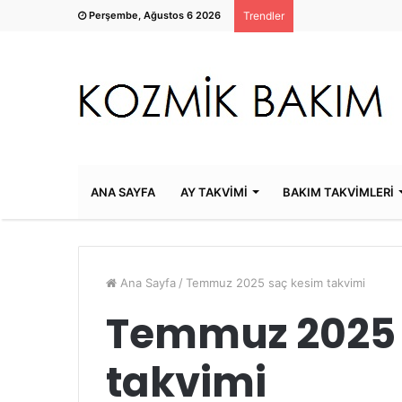
Perşembe, Ağustos 6 2026
Trendler
ANA SAYFA
AY TAKVİMİ
BAKIM TAKVİMLERİ
Ana Sayfa
/
Temmuz 2025 saç kesim takvimi
Temmuz 2025 
takvimi