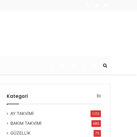
Random
Log
Sidebar
Article
In
Ara
Kategori
AY TAKVİMİ
1.112
BAKIM TAKVİMİ
685
GÜZELLİK
75