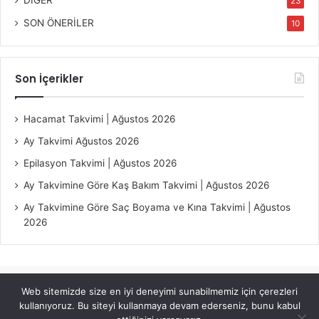
DİĞER
23
SON ÖNERİLER
10
Son İçerikler
Hacamat Takvimi | Ağustos 2026
Ay Takvimi Ağustos 2026
Epilasyon Takvimi | Ağustos 2026
Ay Takvimine Göre Kaş Bakım Takvimi | Ağustos 2026
Ay Takvimine Göre Saç Boyama ve Kına Takvimi | Ağustos
2026
Web sitemizde size en iyi deneyimi sunabilmemiz için çerezleri
© Copyright 2026, All Rights Reserved |
Jannah Theme by
kullanıyoruz. Bu siteyi kullanmaya devam ederseniz, bunu kabul
TieLabs