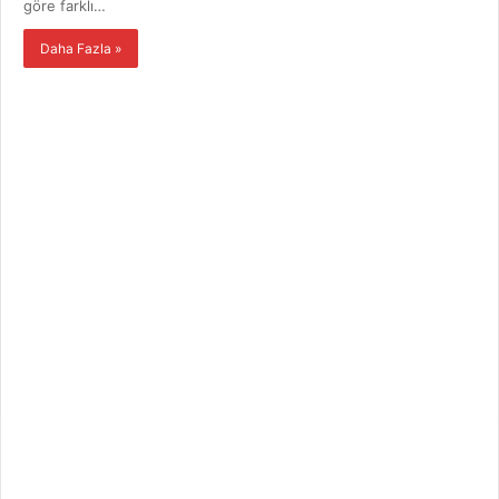
göre farklı…
Daha Fazla »