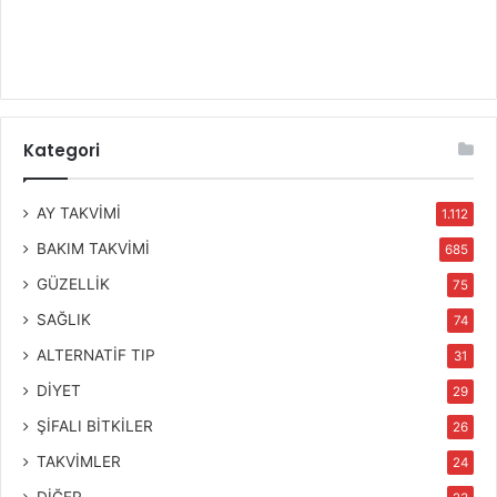
Kategori
AY TAKVİMİ
1.112
BAKIM TAKVİMİ
685
GÜZELLİK
75
SAĞLIK
74
ALTERNATİF TIP
31
DİYET
29
ŞİFALI BİTKİLER
26
TAKVİMLER
24