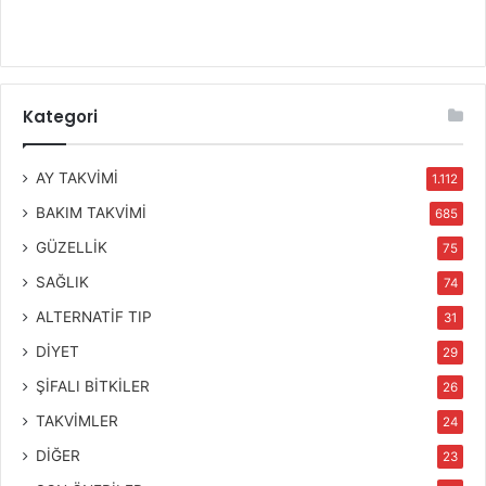
Kategori
AY TAKVİMİ
1.112
BAKIM TAKVİMİ
685
GÜZELLİK
75
SAĞLIK
74
ALTERNATİF TIP
31
DİYET
29
ŞİFALI BİTKİLER
26
TAKVİMLER
24
DİĞER
23