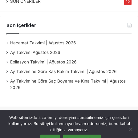
SON ÖNERİLER
10
Son İçerikler
Hacamat Takvimi | Ağustos 2026
Ay Takvimi Ağustos 2026
Epilasyon Takvimi | Ağustos 2026
Ay Takvimine Göre Kaş Bakım Takvimi | Ağustos 2026
Ay Takvimine Göre Saç Boyama ve Kına Takvimi | Ağustos
2026
Web sitemizde size en iyi deneyimi sunabilmemiz için çerezleri
© Copyright 2026, All Rights Reserved |
Jannah Theme by
kullanıyoruz. Bu siteyi kullanmaya devam ederseniz, bunu kabul
TieLabs
ettiğinizi varsayarız.