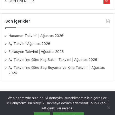
SON ÖNERİLER
10
Son İçerikler
Hacamat Takvimi | Ağustos 2026
Ay Takvimi Ağustos 2026
Epilasyon Takvimi | Ağustos 2026
Ay Takvimine Göre Kaş Bakım Takvimi | Ağustos 2026
Ay Takvimine Göre Saç Boyama ve Kına Takvimi | Ağustos
2026
Web sitemizde size en iyi deneyimi sunabilmemiz için çerezleri
© Copyright 2026, All Rights Reserved |
Jannah Theme by
kullanıyoruz. Bu siteyi kullanmaya devam ederseniz, bunu kabul
TieLabs
ettiğinizi varsayarız.