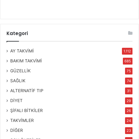
Kategori
AY TAKVİMİ
1.112
BAKIM TAKVİMİ
685
GÜZELLİK
75
SAĞLIK
74
ALTERNATİF TIP
31
DİYET
29
ŞİFALI BİTKİLER
26
TAKVİMLER
24
DİĞER
23