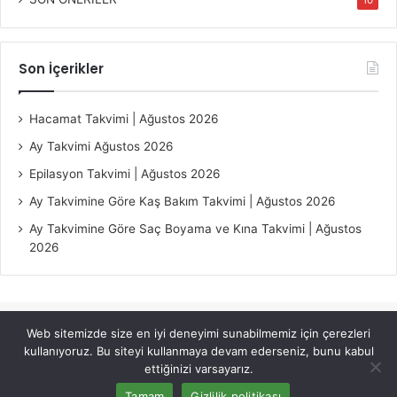
10
Son İçerikler
Hacamat Takvimi | Ağustos 2026
Ay Takvimi Ağustos 2026
Epilasyon Takvimi | Ağustos 2026
Ay Takvimine Göre Kaş Bakım Takvimi | Ağustos 2026
Ay Takvimine Göre Saç Boyama ve Kına Takvimi | Ağustos
2026
Web sitemizde size en iyi deneyimi sunabilmemiz için çerezleri
© Copyright 2026, All Rights Reserved |
Jannah Theme by
kullanıyoruz. Bu siteyi kullanmaya devam ederseniz, bunu kabul
TieLabs
ettiğinizi varsayarız.
Tamam
Gizlilik politikası