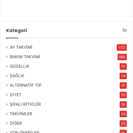
Kategori
AY TAKVİMİ
1.112
BAKIM TAKVİMİ
685
GÜZELLİK
75
SAĞLIK
74
ALTERNATİF TIP
31
DİYET
29
ŞİFALI BİTKİLER
26
TAKVİMLER
24
DİĞER
23
SON ÖNERİLER