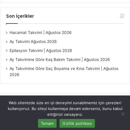
Son İçerikler
Hacamat Takvimi | Ağustos 2026
Ay Takvimi Ağustos 2026
Epilasyon Takvimi | Ağustos 2026
Ay Takvimine Göre Kaş Bakım Takvimi | Ağustos 2026
Ay Takvimine Göre Saç Boyama ve Kına Takvimi | Ağustos
2026
Web sitemizde size en iyi deneyimi sunabilmemiz için çerezleri
© Copyright 2026, All Rights Reserved |
Jannah Theme by
kullanıyoruz. Bu siteyi kullanmaya devam ederseniz, bunu kabul
TieLabs
ettiğinizi varsayarız.
Tamam
Gizlilik politikası