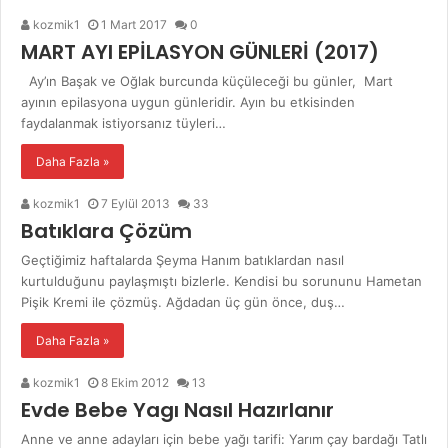
kozmik1
1 Mart 2017
0
MART AYI EPİLASYON GÜNLERİ (2017)
Ay’ın Başak ve Oğlak burcunda küçüleceği bu günler, Mart
ayının epilasyona uygun günleridir. Ayın bu etkisinden
faydalanmak istiyorsanız tüyleri…
Daha Fazla »
kozmik1
7 Eylül 2013
33
Batıklara Çözüm
Geçtiğimiz haftalarda Şeyma Hanım batıklardan nasıl
kurtulduğunu paylaşmıştı bizlerle. Kendisi bu sorununu Hametan
Pişik Kremi ile çözmüş. Ağdadan üç gün önce, duş…
Daha Fazla »
kozmik1
8 Ekim 2012
13
Evde Bebe Yagı Nasıl Hazırlanır
Anne ve anne adayları için bebe yağı tarifi: Yarım çay bardağı Tatlı