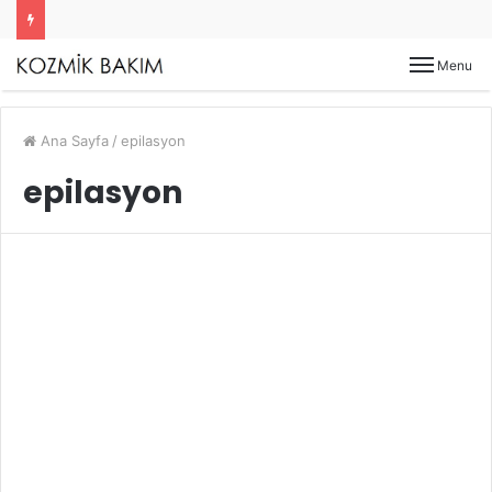
Menu
Ana Sayfa
/
epilasyon
epilasyon