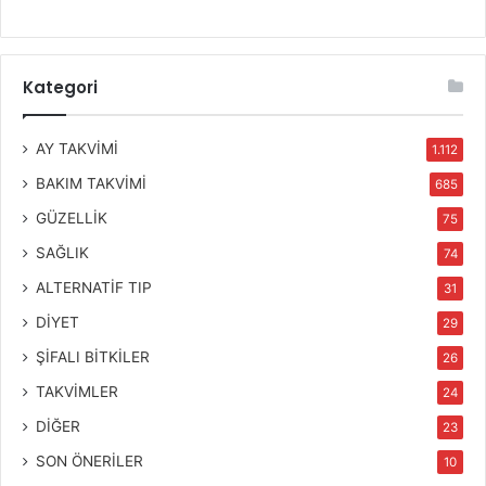
Kategori
AY TAKVİMİ
1.112
BAKIM TAKVİMİ
685
GÜZELLİK
75
SAĞLIK
74
ALTERNATİF TIP
31
DİYET
29
ŞİFALI BİTKİLER
26
TAKVİMLER
24
DİĞER
23
SON ÖNERİLER
10