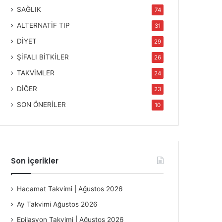
SAĞLIK
74
ALTERNATİF TIP
31
DİYET
29
ŞİFALI BİTKİLER
26
TAKVİMLER
24
DİĞER
23
SON ÖNERİLER
10
Son İçerikler
Hacamat Takvimi | Ağustos 2026
Ay Takvimi Ağustos 2026
Epilasyon Takvimi | Ağustos 2026