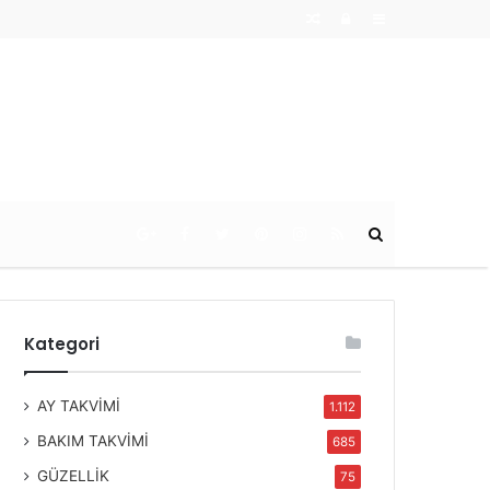
Random
Log
Sidebar
Article
In
Ara
Kategori
AY TAKVİMİ
1.112
BAKIM TAKVİMİ
685
GÜZELLİK
75