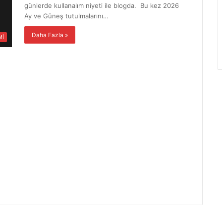
günlerde kullanalım niyeti ile blogda. Bu kez 2026
Ay ve Güneş tutulmalarını…
Daha Fazla »
Mİ