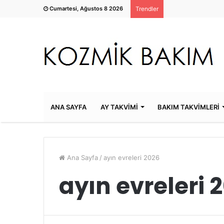
Cumartesi, Ağustos 8 2026
Trendler
ANA SAYFA
AY TAKVİMİ
BAKIM TAKVİMLERİ
Ana Sayfa
/
ayın evreleri 2026
ayın evreleri 