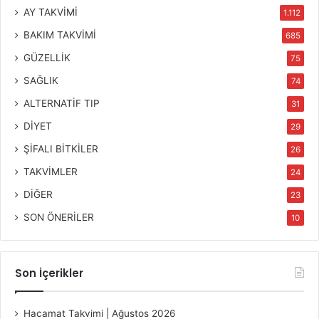
AY TAKVİMİ
1.112
BAKIM TAKVİMİ
685
GÜZELLİK
75
SAĞLIK
74
ALTERNATİF TIP
31
DİYET
29
ŞİFALI BİTKİLER
26
TAKVİMLER
24
DİĞER
23
SON ÖNERİLER
10
Son İçerikler
Hacamat Takvimi | Ağustos 2026