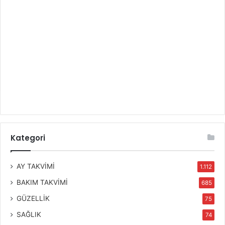
Kategori
AY TAKVİMİ
1.112
BAKIM TAKVİMİ
685
GÜZELLİK
75
SAĞLIK
74