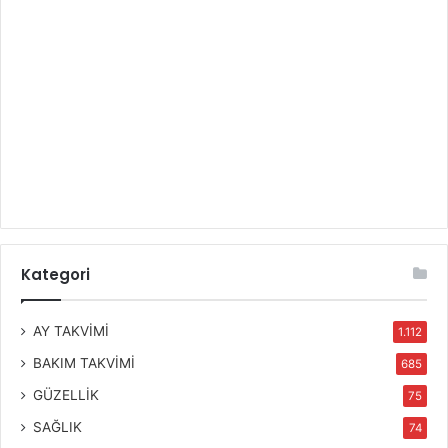
Kategori
AY TAKVİMİ
1.112
BAKIM TAKVİMİ
685
GÜZELLİK
75
SAĞLIK
74