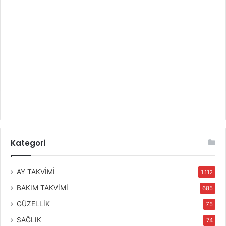
Kategori
AY TAKVİMİ
1.112
BAKIM TAKVİMİ
685
GÜZELLİK
75
SAĞLIK
74