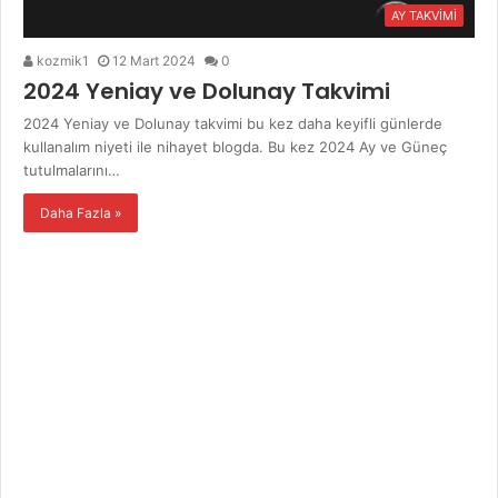
AY TAKVİMİ
kozmik1
12 Mart 2024
0
2024 Yeniay ve Dolunay Takvimi
2024 Yeniay ve Dolunay takvimi bu kez daha keyifli günlerde
kullanalım niyeti ile nihayet blogda. Bu kez 2024 Ay ve Güneç
tutulmalarını…
Daha Fazla »