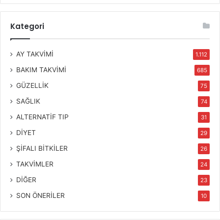
Kategori
AY TAKVİMİ
1.112
BAKIM TAKVİMİ
685
GÜZELLİK
75
SAĞLIK
74
ALTERNATİF TIP
31
DİYET
29
ŞİFALI BİTKİLER
26
TAKVİMLER
24
DİĞER
23
SON ÖNERİLER
10