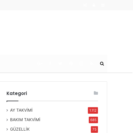
Random
Log
Sidebar
Article
In
Ara
Kategori
AY TAKVİMİ
1.112
BAKIM TAKVİMİ
685
GÜZELLİK
75