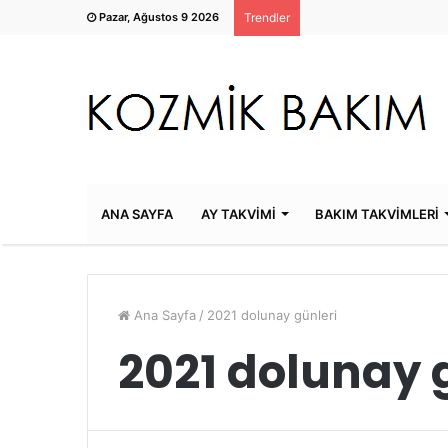
Pazar, Ağustos 9 2026
Trendler
ANA SAYFA
AY TAKVİMİ
BAKIM TAKVİMLERİ
Ana Sayfa
/
2021 dolunay günleri
2021 dolunay 