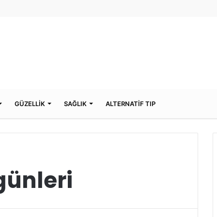
GÜZELLİK
SAĞLIK
ALTERNATİF TIP
günleri