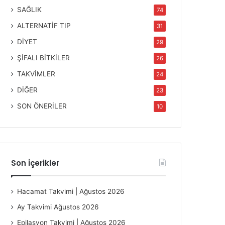
SAĞLIK
74
ALTERNATİF TIP
31
DİYET
29
ŞİFALI BİTKİLER
26
TAKVİMLER
24
DİĞER
23
SON ÖNERİLER
10
Son İçerikler
Hacamat Takvimi | Ağustos 2026
Ay Takvimi Ağustos 2026
Epilasyon Takvimi | Ağustos 2026